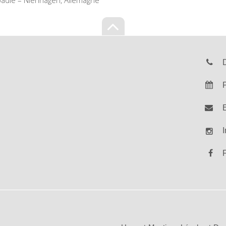
opädie – Nienhagen, Allemagne
Nach
oben