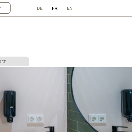
DE
FR
EN
act